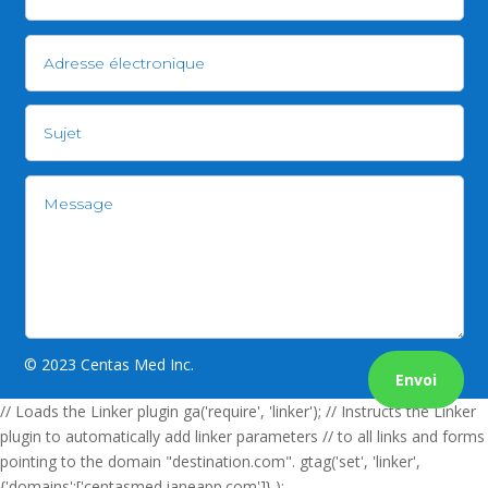
© 2023 Centas Med Inc.
Envoi
// Loads the Linker plugin ga('require', 'linker'); // Instructs the Linker
plugin to automatically add linker parameters // to all links and forms
pointing to the domain "destination.com". gtag('set', 'linker',
{'domains':['centasmed.janeapp.com']} );